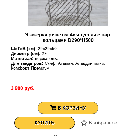
Этажерка решетка 4х ярусная с нар.
кольцами D290*H500
ШхГхВ (см):
29х29х50
Диаметр (см):
29
Материал:
нержавейка
Для тандыров:
Скиф, Атаман, Аладдин мини,
Комфорт, Премиум
3 990 руб.
В КОРЗИНУ
КУПИТЬ
В избранное