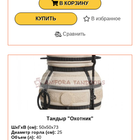
В КОРЗИНУ
КУПИТЬ
В избранное
Сравнить
Тандыр "Охотник"
ШхГхВ (см):
50х50х73
Диаметр горла (см):
25
Объем (л):
40