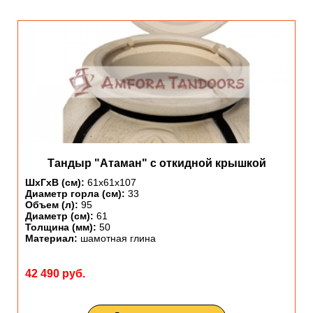
Тандыр "Атаман" с откидной крышкой
ШхГхВ (см):
61х61х107
Диаметр горла (см):
33
Объем (л):
95
Диаметр (см):
61
Толщина (мм):
50
Материал:
шамотная глина
42 490 руб.