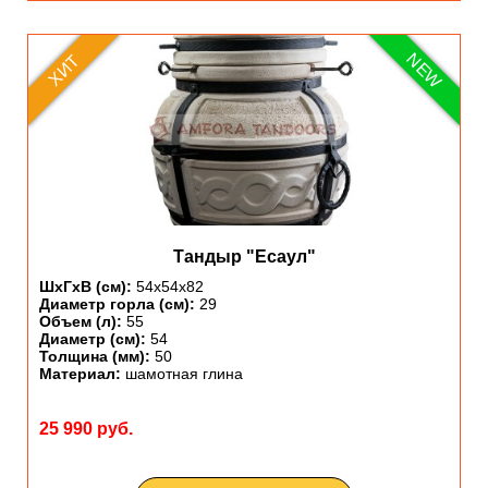
NEW
ХИТ
Тандыр "Есаул"
ШхГхВ (см):
54х54х82
Диаметр горла (см):
29
Объем (л):
55
Диаметр (см):
54
Толщина (мм):
50
Материал:
шамотная глина
25 990 руб.