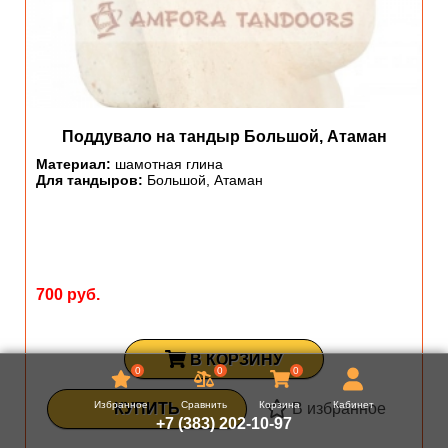
Поддувало на тандыр Большой, Атаман
Материал:
шамотная глина
Для тандыров:
Большой, Атаман
700 руб.
В КОРЗИНУ
0
0
0
Избранное
Сравнить
Корзина
Кабинет
КУПИТЬ
В избранное
+7 (383) 202-10-97