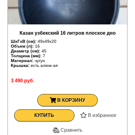
Казан узбекский 16 литров плоское дно
ШхГхВ (см):
49х49х20
Объем (л):
16
Диаметр (см):
45
Толщина (мм):
7
Материал:
чугун
Крышка:
есть алюм-ая
3 490 руб.
В КОРЗИНУ
КУПИТЬ
В избранное
Сравнить