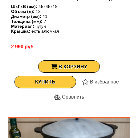
ШхГхВ (см):
45х45х19
Объем (л):
12
Диаметр (см):
41
Толщина (мм):
7
Материал:
чугун
Крышка:
есть алюм-ая
2 990 руб.
В КОРЗИНУ
КУПИТЬ
В избранное
Сравнить