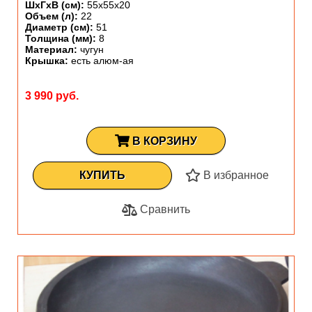
ШхГхВ (см):
55х55х20
Объем (л):
22
Диаметр (см):
51
Толщина (мм):
8
Материал:
чугун
Крышка:
есть алюм-ая
3 990 руб.
В КОРЗИНУ
КУПИТЬ
В избранное
Сравнить