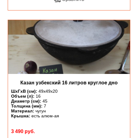
Казан узбекский 16 литров круглое дно
ШхГхВ (см):
49х49х20
Объем (л):
16
Диаметр (см):
45
Толщина (мм):
7
Материал:
чугун
Крышка:
есть алюм-ая
3 490 руб.