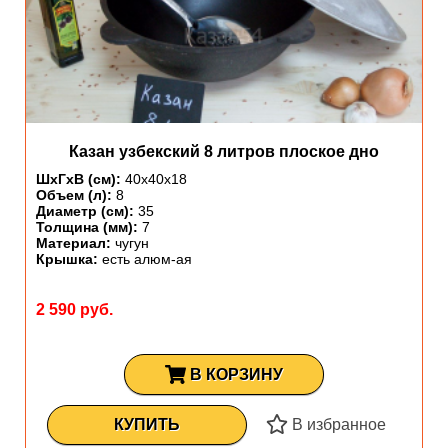
Казан узбекский 8 литров плоское дно
ШхГхВ (см):
40х40х18
Объем (л):
8
Диаметр (см):
35
Толщина (мм):
7
Материал:
чугун
Крышка:
есть алюм-ая
2 590 руб.
В КОРЗИНУ
КУПИТЬ
В избранное